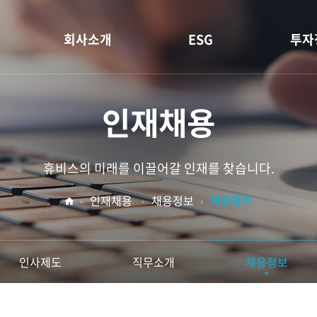
회사소개
ESG
투자
기업정보
휴비스 ESG
재무
인재채용
CEO인사말
E (환경)
공시
사업분야
S (사회)
배당
휴비스의 미래를 이끌어갈 인재를 찾습니다.
사업장소개
G (지배구조)
IR 
인재채용
채용정보
채용절차
R&D
ESG 데이터
소재
홍보센터
인사제도
직무소개
채용정보
재