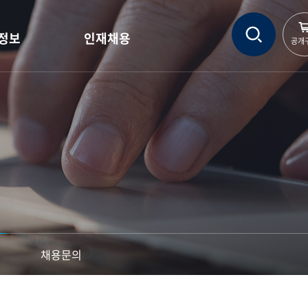
정보
인재채용
공개
정보
인재상
정보
인사제도
현황
직무소개
자료실
채용정보
채용문의
채용문의