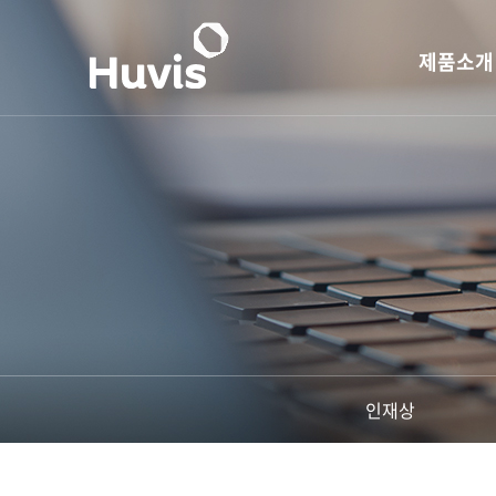
제품소개
S H E
단섬유
장섬유
PET 레진
슈퍼섬유
산업자재용 
인재상
생활용 소