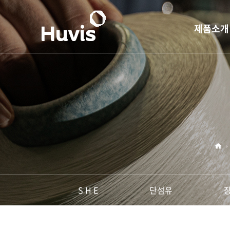
제품소개
S H E
단섬유
장섬유
PET 레진
슈퍼섬유
산업자재용 
S H E
단섬유
생활용 소