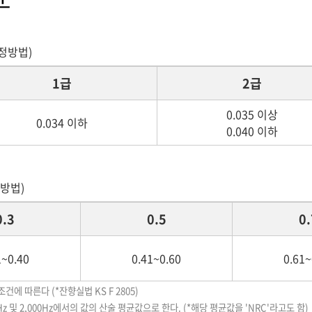
측정방법)
1급
2급
0.035 이상
0.034 이하
0.040 이하
 방법)
0.3
0.5
0.
1~0.40
0.41~0.60
0.61~
조건에 따른다 (*잔향실법 KS F 2805)
0Hz 및 2,000Hz에서의 값의 산술 평균값으로 한다. (*해당 평균값을 'NRC'라고도 함)