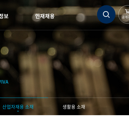
정보
인재채용
공개
정보
인재상
정보
인사제도
현황
직무소개
자료실
채용정보
IVA
채용문의
산업자재용 소재
생활용 소재