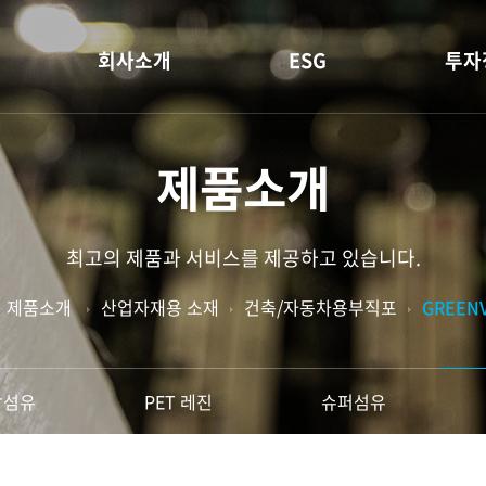
회사소개
ESG
투자
기업정보
휴비스 ESG
재무
제품소개
CEO인사말
E (환경)
공시
사업분야
S (사회)
배당
최고의 제품과 서비스를 제공하고 있습니다.
사업장소개
G (지배구조)
IR 
제품소개
산업자재용 소재
건축/자동차용부직포
GREENV
R&D
ESG 데이터
소재
홍보센터
장섬유
PET 레진
슈퍼섬유
재