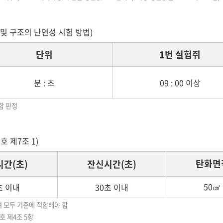
재료 및 구조의 난연성 시험 방법)
단위
1번 실험쥐
분 : 초
09 : 00 이상
합 판정
호 제7조 1)
탄화면
간(초)
잔신시간(초)
50
초 이내
30초 이내
㎠
하며 모두 기준에 적합해야 함
호 제4조 5항