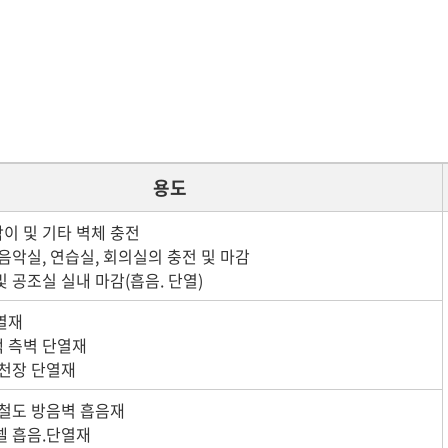
용도
 및 기타 벽체 충전
음악실, 연습실, 회의실의 충전 및 마감
 공조실 실내 마감(흡음. 단열)
열재
 측벽 단열재
천장 단열재
철도 방음벽 흡음재
 흡음.단열재