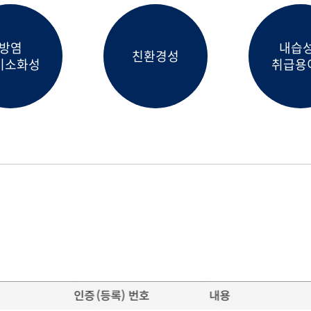
방염
내습성
친환경성
기소화성
취급용