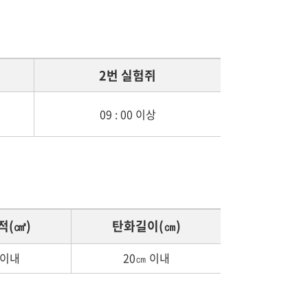
2번 실험쥐
09 : 00 이상
적(
)
탄화길이(
)
㎠
㎝
이내
20
이내
㎝