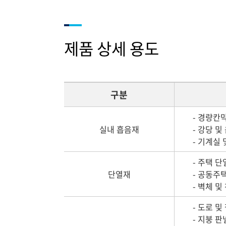
제품 상세 용도
구분
- 경량칸막이
실내 흡음재
- 강당 및 
- 기계실 및
- 주택 단
단열재
- 공동주택
- 벽체 및 
- 도로 및 
- 지붕 판넬