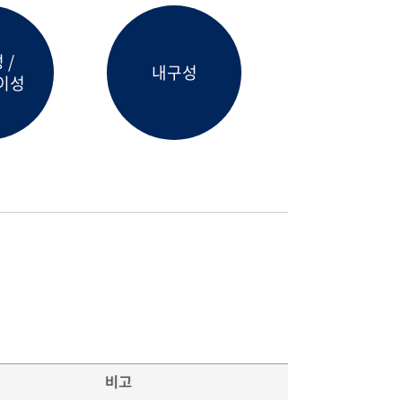
 /
내구성
이성