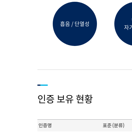
흡음 / 단열성
자
인증 보유 현황