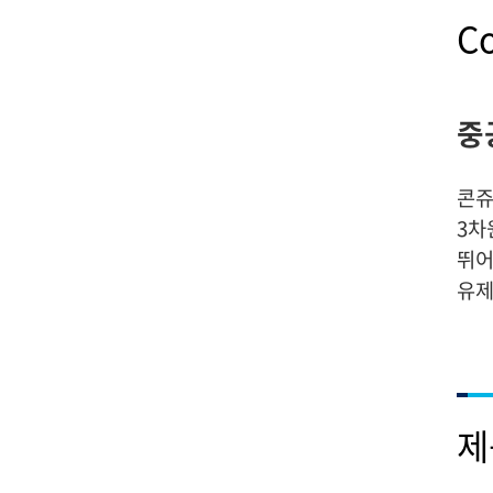
C
중
콘쥬
3차
뛰어
유제
제