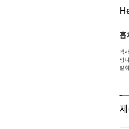
H
흡
헥사
입니
발휘
제