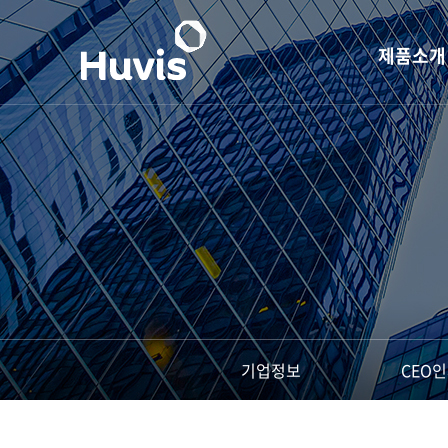
제품소개
S H E
단섬유
장섬유
PET 레진
슈퍼섬유
산업자재용 
기업정보
CEO
생활용 소