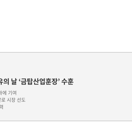
유의 날 ‘금탑산업훈장’ 수훈
화에 기여
발로 시장 선도
노력