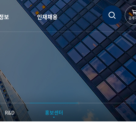
정보
인재채용
공개
정보
인재상
정보
인사제도
현황
직무소개
자료실
채용정보
채용문의
R&D
홍보센터