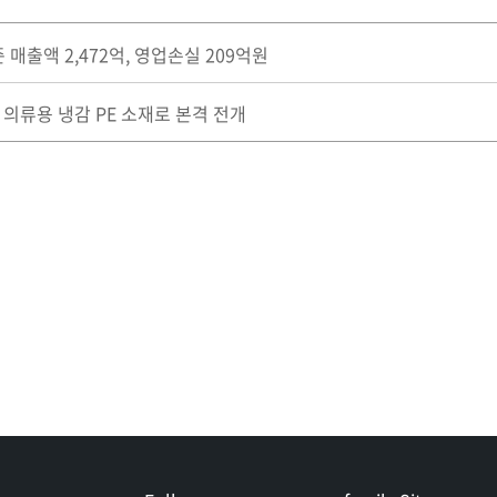
준 매출액 2,472억, 영업손실 209억원
 의류용 냉감 PE 소재로 본격 전개