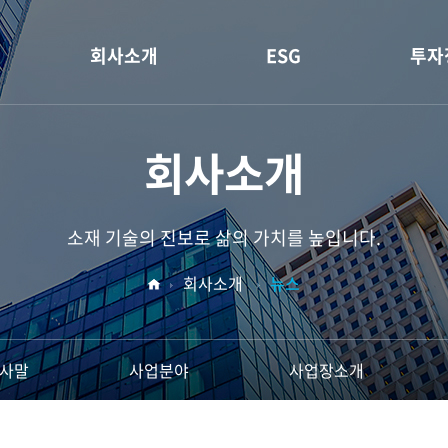
회사소개
ESG
투자
기업정보
휴비스 ESG
재무
회사소개
CEO인사말
E (환경)
공시
사업분야
S (사회)
배당
소재 기술의 진보로 삶의 가치를 높입니다.
사업장소개
G (지배구조)
IR 
회사소개
뉴스
R&D
ESG 데이터
소재
홍보센터
인사말
사업분야
사업장소개
재