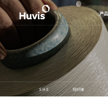
产
S 
短
长
PE
超
产业
S H E
短纤维
生活