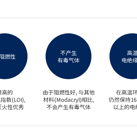
不产生
高
阻燃性
有毒气体
电绝
很高的
由于阻燃性好, 与其他
在高温
数(LOI),
材料(Modacryl)相比,
仍然保持16 
灭火性优秀
不会产生有毒气体
以上的电