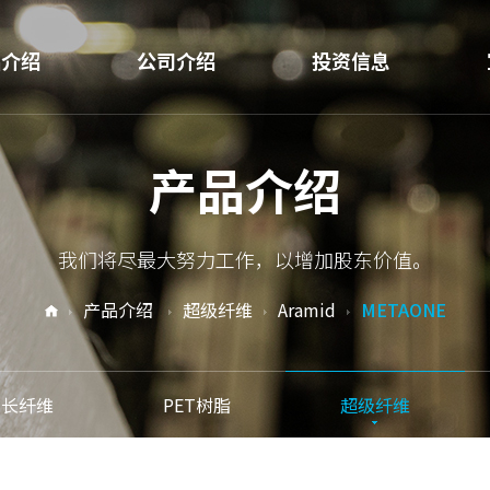
品介绍
公司介绍
投资信息
H E
企业信息
经营信息
产品介绍
纤维
CEO致辞
财务信息
纤维
业务领域
我们将尽最大努力工作，以增加股东价值。
T树脂
营业场地介绍
产品介绍
超级纤维
Aramid
METAONE
级纤维
研发
用材料
可持续经营
长纤维
PET树脂
超级纤维
用材料