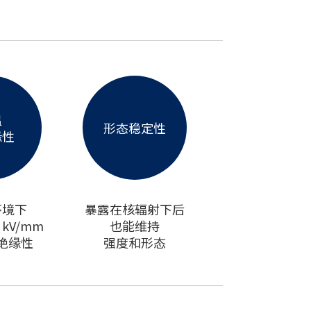
温
形态稳定性
缘性
环境下
暴露在核辐射下后
kV/mm
也能维持
绝缘性
强度和形态