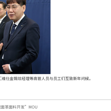
上，汇维仕金锡炫经理等高管人员与员工们互致新年问候。
绒面革面料开发”MOU