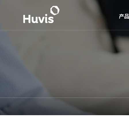
产
S 
短
长
PE
超
产业
生活