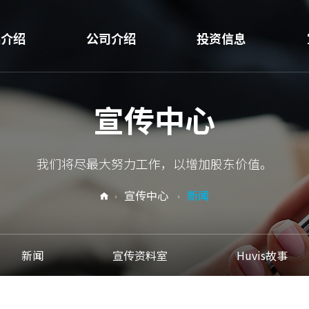
品介绍
公司介绍
投资信息
H E
企业信息
经营信息
宣传中心
纤维
CEO致辞
财务信息
纤维
业务领域
我们将尽最大努力工作，以增加股东价值。
T树脂
营业场地介绍
宣传中心
新闻
级纤维
研发
用材料
可持续经营
新闻
宣传资料室
Huvis故事
用材料