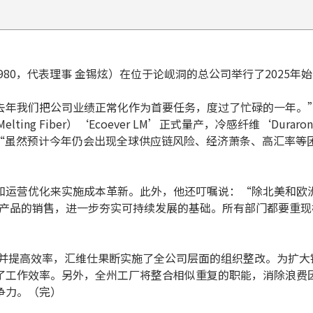
980，代表理事 金锡炫）在位于论岘洞的总公司举行了2025年
去年我们把公司业绩正常化作为首要任务，度过了忙碌的一年。
ting Fiber）‘Ecoever LM’正式量产，冷感纤维‘Dura
：“虽然预计今年仍会出现全球供应链风险、经济萧条、高汇率等困
和运营优化来实施成本革新。此外，他还叮嘱说：“除北美和欧
能产品的销售，进一步夯实可持续发展的基础。所有部门都要重
化并提高效率，汇维仕果断实施了全公司层面的组织整改。为扩
了工作效率。另外，全州工厂将整合相似重复的职能，消除浪费
争力。（完）