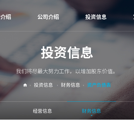
品介绍
公司介绍
投资信息
H E
企业信息
经营信息
投资信息
纤维
CEO致辞
财务信息
纤维
业务领域
我们将尽最大努力工作，以增加股东价值。
T树脂
营业场地介绍
投资信息
财务信息
资产负债表
级纤维
研发
用材料
可持续经营
经营信息
财务信息
用材料