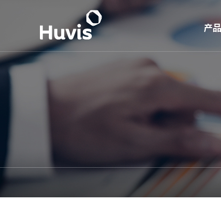
产
S 
短
长
PE
超
产业
生活