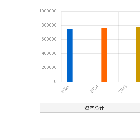
Label 2025, Value
Label 2024, Value
1000000
Label 2023, Value 782722
2024
Label 2025, Value
800000
Label 2024, Value 765378
Label 2023, Value
2025
600000
Label 2025, Value 751232
Label 2024, Value
Label 2023, Value
400000
200000
0
2025
2023
2024
资产总计