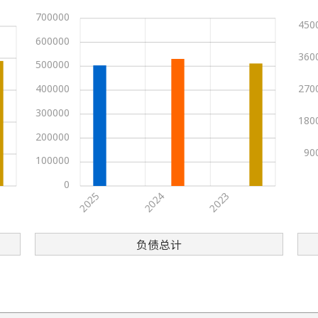
Label 2025, Value
Label 2025, Value
700000
Label 2024, Value
Label 2024, Value
450
Label 2023, Value 511336
Label 2023, Value 271388
2024
2024
600000
Label 2025, Value
Label 2025, Value
360
Label 2024, Value 530394
Label 2024, Value 234983
500000
Label 2023, Value
Label 2023, Value
2025
2025
400000
270
Label 2025, Value 503299
Label 2025, Value 247933
Label 2024, Value
Label 2024, Value
Label 2023, Value
Label 2023, Value
300000
180
200000
90
100000
0
2025
2023
2024
负债总计